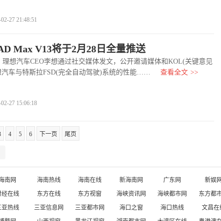
-27 21:48:51
D Max V13将于2月28日全量推送
理想汽车CEO李想通过社交媒体发文，公开邀请媒体和KOL(关键意见
想汽车与特斯拉FSD(完全自动驾驶)系统的性能……
查看全文
>>
-27 15:06:18
3
4
5
6
下一页
尾页
海南网
海南热线
海南在线
新海南网
广东网
新娱
财经在线
东方在线
东方视窗
海峡资讯网
海峡都市网
东方都
三亚热线
三亚信息网
三亚都市网
海口之窗
海口热线
文昌在