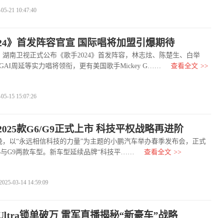
-21 10:47:40
024》首发阵容官宣 国际唱将加盟引爆期待
湖南卫视正式公布《歌手2024》首发阵容，林志炫、陈楚生、白举
AI周延等实力唱将领衔，更有美国歌手Mickey G……
查看全文
>>
-15 15:07:26
025款G6/G9正式上市 科技平权战略再进阶
，以“永远相信科技的力量”为主题的小鹏汽车举办春季发布会，正式
G6与G9两款车型。新车型延续品牌“科技平……
查看全文
>>
03-14 14:59:09
 Ultra锁单破万 雷军直播揭秘“新豪车”战略