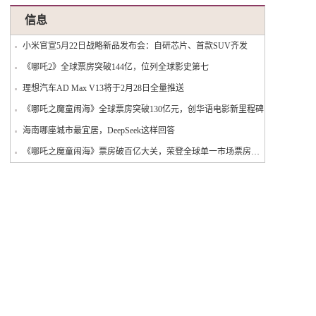
信息
小米官宣5月22日战略新品发布会：自研芯片、首款SUV齐发
《哪吒2》全球票房突破144亿，位列全球影史第七
理想汽车AD Max V13将于2月28日全量推送
《哪吒之魔童闹海》全球票房突破130亿元，创华语电影新里程碑
海南哪座城市最宜居，DeepSeek这样回答
《哪吒之魔童闹海》票房破百亿大关，荣登全球单一市场票房榜首