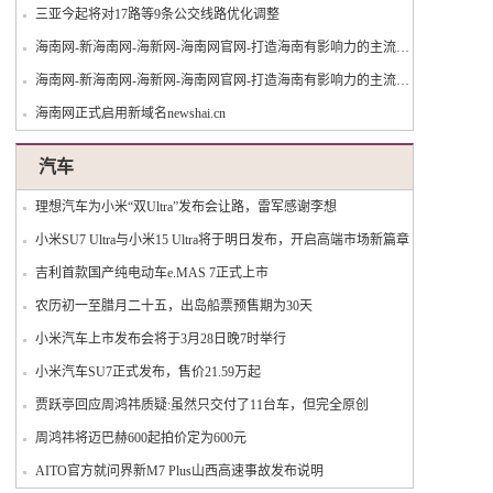
三亚今起将对17路等9条公交线路优化调整
海南网-新海南网-海新网-海南网官网-打造海南有影响力的主流都市门户网站！
海南网-新海南网-海新网-海南网官网-打造海南有影响力的主流都市门户网站！
海南网正式启用新域名newshai.cn
汽车
理想汽车为小米“双Ultra”发布会让路，雷军感谢李想
小米SU7 Ultra与小米15 Ultra将于明日发布，开启高端市场新篇章
吉利首款国产纯电动车e.MAS 7正式上市
农历初一至腊月二十五，出岛船票预售期为30天
小米汽车上市发布会将于3月28日晚7时举行
小米汽车SU7正式发布，售价21.59万起
贾跃亭回应周鸿祎质疑:虽然只交付了11台车，但完全原创
周鸿祎将迈巴赫600起拍价定为600元
AITO官方就问界新M7 Plus山西高速事故发布说明