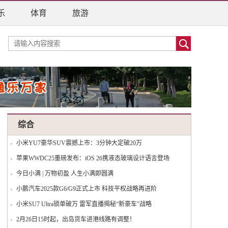
乐
体育
旅游
综合
小米YU7豪华SUV震撼上市：3分钟大定破20万
苹果WWDC25重磅发布：iOS 26携液态玻璃设计语言登场
今日小满 | 万物初盈 人生小满即圆满
小鹏汽车2025款G6/G9正式上市 科技平权战略再进阶
小米SU7 Ultra锁单破万 雷军直播揭秘“新豪车”战略
2月26日15时起，出岛货车进港线路有调整！