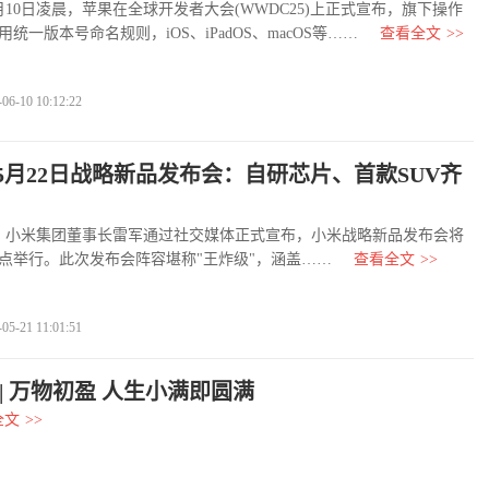
月10日凌晨，苹果在全球开发者大会(WWDC25)上正式宣布，旗下操作
统一版本号命名规则，iOS、iPadOS、macOS等……
查看全文
>>
-10 10:12:22
5月22日战略新品发布会：自研芯片、首款SUV齐
小米集团董事长雷军通过社交媒体正式宣布，小米战略新品发布会将
晚7点举行。此次发布会阵容堪称"王炸级"，涵盖……
查看全文
>>
-21 11:01:51
| 万物初盈 人生小满即圆满
全文
>>