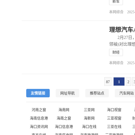
新车
本网综合 2025-02
理想汽车A
2月27日，
领袖)对比理
财经
本网综合 2025-02
87
1
2
友情链接
网址导航
推荐站点
汽车网站
河南之窗
海南网
三亚网
海口视窗
海南信息港
海南之窗
海新网
三亚视窗
海口资讯网
海口信息港
海口在线
三亚在线