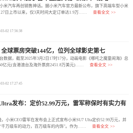
小米汽车再创销售神话。据小米汽车官方最新公布，旗下高端车型小米
a自2月27日上市以来，仅3天时间大定订单达1.9万……
查看全文
>>
-02 17:56:38
》全球票房突破144亿，位列全球影史第七
据，截至2025年3月2日17时17分，动画电影《哪吒之魔童闹海》总
.50亿元(含港澳台及海外票房2451.8万美元)……
查看全文
>>
-02 17:27:45
 Ultra发布：定价52.99万元，雷军称保时有实力有
小米CEO雷军在发布会上正式宣布小米SU7 Ulta定价52.99万元，并
“千万级车的动力，百万级车的内饰”。作为……
查看全文
>>