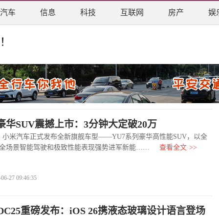
汽车
信息
科技
互联网
房产
娱
！
豪华SUV震撼上市：3分钟大定破20万
小米汽车正式发布全新旗舰车型——YU7系列豪华高性能SUV，以全
全场景智能驾驶和极致性能表现强势进军新能……
查看全文
>>
-27 09:46:35
C25重磅发布：iOS 26携液态玻璃设计语言登场