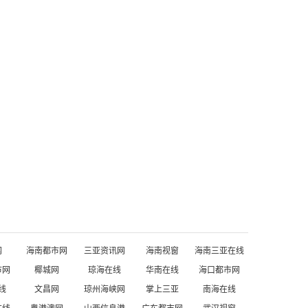
网
海南都市网
三亚资讯网
海南视窗
海南三亚在线
市网
椰城网
琼海在线
华南在线
海口都市网
线
文昌网
琼州海峡网
掌上三亚
南海在线